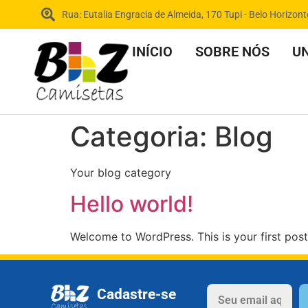
Rua: Eutalia Engracia de Almeida, 170 Tupi - Belo Horizont
INÍCIO
SOBRE NÓS
UN
Categoria:
Blog
Your blog category
Hello world!
Welcome to WordPress. This is your first post. 
Cadastre-se