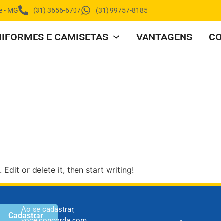
e - MG
(31) 3656-6707
(31) 99757-8185
IFORMES E CAMISETAS
VANTAGENS
C
Edit or delete it, then start writing!
Ao se cadastrar,
Cadastrar
você concorda com